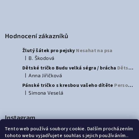
Hodnocení zákazníků
Žlutý šátek pro pejsky
Nesahat na psa
|
B. Škodová
Hodnocení produktu je 5 z 5 hvězdiček.
Dětské tričko Budu velká ségra / brácha
Dětské tričko na oznámení přírůstku do rodiny
|
Anna Jiřičková
Hodnocení produktu je 3 z 5 hvězdiček.
Pánské tričko s kresbou vašeho dítěte
Personalizované pánské tričko s dětskou kresbou – ideální dárek pro tatínky
|
Simona Veselá
Hodnocení produktu je 5 z 5 hvězdiček.
Instagram
Tento web používá soubory cookie. Dalším procházením
tohoto webu vyjadřujete souhlas s jejich používáním..