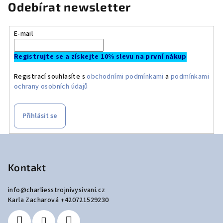
Odebírat newsletter
E-mail
Registrujte se a získejte 10% slevu na první nákup
Registrací souhlasíte s
obchodními podmínkami
a
podmínkami
ochrany osobních údajů
Přihlásit se
Z
á
p
Kontakt
a
info
@
charliesstrojnivysivani.cz
t
Karla Zacharová +420721529230
í