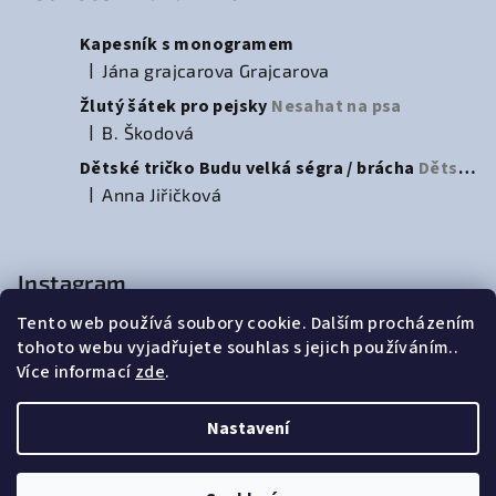
Kapesník s monogramem
|
Jána grajcarova Grajcarova
Hodnocení produktu je 5 z 5 hvězdiček.
Žlutý šátek pro pejsky
Nesahat na psa
|
B. Škodová
Hodnocení produktu je 5 z 5 hvězdiček.
Dětské tričko Budu velká ségra / brácha
Dětské tričko na oznámení přírůstku do rodiny
|
Anna Jiřičková
Hodnocení produktu je 3 z 5 hvězdiček.
Instagram
Tento web používá soubory cookie. Dalším procházením
tohoto webu vyjadřujete souhlas s jejich používáním..
Více informací
zde
.
d
Nastavení
Copyright 2026
Charlie's strojní vyšívání
. Všechna práva
vyhrazena.