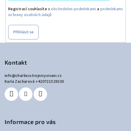
Registrací souhlasíte s
obchodními podmínkami
a
podmínkami
ochrany osobních údajů
Přihlásit se
Z
á
p
Kontakt
a
info
@
charliesstrojnivysivani.cz
t
Karla Zacharová +420721529230
í
Informace pro vás