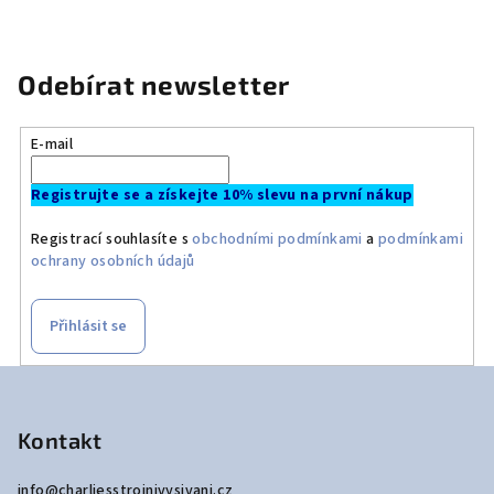
Odebírat newsletter
E-mail
Registrujte se a získejte 10% slevu na první nákup
Registrací souhlasíte s
obchodními podmínkami
a
podmínkami
ochrany osobních údajů
Přihlásit se
Z
á
p
Kontakt
a
info
@
charliesstrojnivysivani.cz