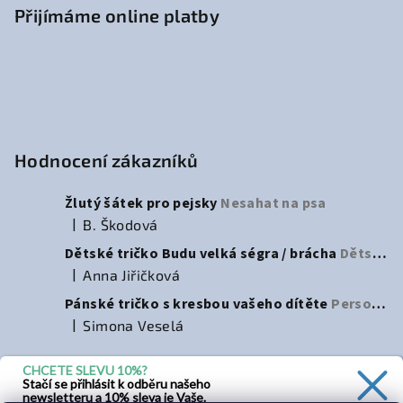
Přijímáme online platby
Hodnocení zákazníků
Žlutý šátek pro pejsky
Nesahat na psa
|
B. Škodová
Hodnocení produktu je 5 z 5 hvězdiček.
Dětské tričko Budu velká ségra / brácha
Dětské tričko na oznámení přírůstku do rodiny
|
Anna Jiřičková
Hodnocení produktu je 3 z 5 hvězdiček.
Pánské tričko s kresbou vašeho dítěte
Personalizované pánské tričko s dětskou kresbou – ideální dárek pro tatínky
|
Simona Veselá
Hodnocení produktu je 5 z 5 hvězdiček.
CHCETE SLEVU 10%?
Stačí se přihlásit k odběru našeho
Instagram
newsletteru a 10% sleva je Vaše.