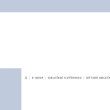
Přejít
na
obsah
/
E-SHOP
/
OBLEČENÍ S VÝŠIVKOU
/
DĚTSKÉ OBLEČ
DOMŮ